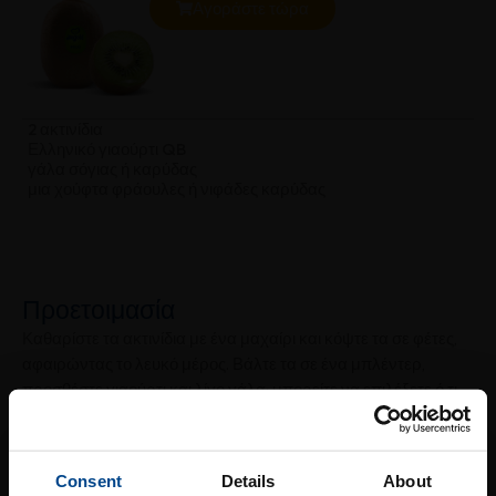
Αγοράστε τώρα
2 ακτινίδια
Ελληνικό γιαούρτι QB
γάλα σόγιας ή καρύδας
μια χούφτα φράουλες ή νιφάδες καρύδας
Προετοιμασία
Καθαρίστε τα ακτινίδια με ένα μαχαίρι και κόψτε τα σε φέτες,
αφαιρώντας το λευκό μέρος. Βάλτε τα σε ένα μπλέντερ,
προσθέστε γιαούρτι και λίγο γάλα: μπορείτε να επιλέξετε ό,τι
σας αρέσει, αλλά εμείς σας προτείνουμε γάλα σόγιας ή
καρύδας για να το κάνετε ακόμα πιο νόστιμο και υγιεινό.
Ανακατέψτε τα πάντα μέχρι να γίνουν λείο και ομοιογενές
Consent
Details
About
μείγμα. Αν θέλετε ένα πιο κρεμώδες αποτέλεσμα, προσθέστε