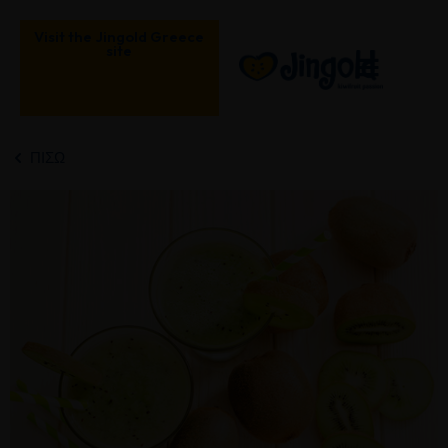
Μετάβαση
στο
Visit the Jingold Greece
site
περιεχόμενο
ΠΊΣΩ