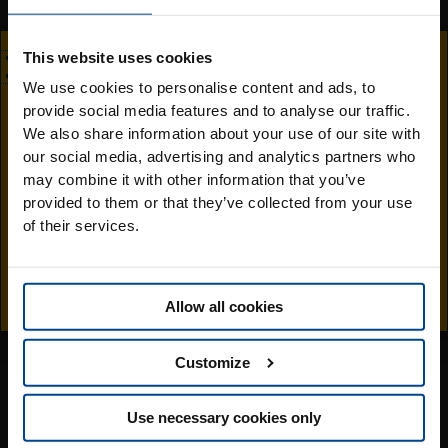
περισσότερο γιαούρτι στο μείγμα.
Ρίξτε το σε ένα ποτήρι smoothie και προσθέστε νιφάδες
This website uses cookies
καρύδας ή ψιλοκομμένες φράουλες.
Συνιστούμε να το καταναλώνετε αμέσως, νωρίς το πρωί με
We use cookies to personalise content and ads, to
άδειο στομάχι, για να απολαμβάνετε όλα τα οφέλη αυτού του
provide social media features and to analyse our traffic.
Επισκεφθείτε την
smoothie καθ' όλη τη διάρκεια της ημέρας!
We also share information about your use of our site with
our social media, advertising and analytics partners who
ιστοσελίδα της
may combine it with other information that you’ve
provided to them or that they’ve collected from your use
Jingold στην Ελλάδα
of their services.
Μπορεί επίσης να σας
αρέσει.
Allow all cookies
Customize
Use necessary cookies only