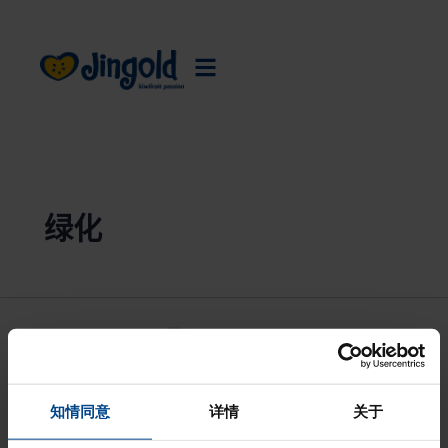
跳
至
内
容
绿化
知情同意
详情
关于