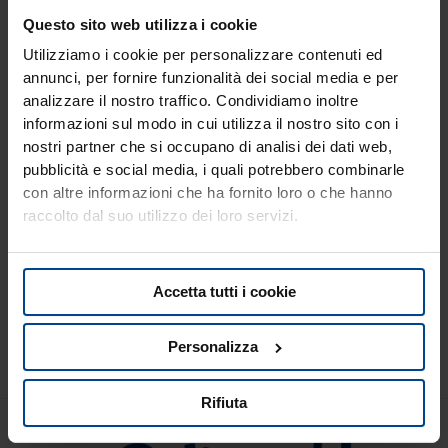
Questo sito web utilizza i cookie
Utilizziamo i cookie per personalizzare contenuti ed
annunci, per fornire funzionalità dei social media e per
analizzare il nostro traffico. Condividiamo inoltre
informazioni sul modo in cui utilizza il nostro sito con i
nostri partner che si occupano di analisi dei dati web,
pubblicità e social media, i quali potrebbero combinarle
con altre informazioni che ha fornito loro o che hanno
raccolto dal suo utilizzo dei loro servizi.
Kiwi Jingold
admin
/
Febbraio 1, 2026
Accetta tutti i cookie
Scopri un frutto unico nel suo genere, noto per il suo
gusto dolce e la polpa tenera.
Personalizza
Rifiuta