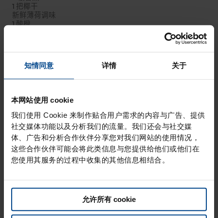
1 把椰干
新鲜薄荷调味
1 酸橙
准备工作
知情同意
详情
关于
燕麦可丽饼是传统可丽饼的一种美味替代品，用燕麦粉替代更
常见的 00 粉制作而成。.
以下是收集好所有配料后的制作方
法：在一个碗中，用打蛋器将鸡蛋和室温下的牛奶打匀。撒入
本网站使用 cookie
面粉，不断搅拌以防结块。在室温下静置 30 分钟。之后，在
煎饼平底锅或不粘锅上涂上少许黄油，倒入一小勺面糊，均匀
我们使用 Cookie 来制作贴合用户需求的内容与广告、提供
分布，同时转动平底锅。用中火将可丽饼煎 1 分钟，然后转到
社交媒体功能以及分析我们的流量。我们还会与社交媒
另一面继续煎同样的时间。煎好后，将可丽饼叠放在盘子里，
体、广告和分析合作伙伴分享您对我们网站的使用情况，
直到面糊用完。在一个碗里，将希腊酸奶与冰糖混合。用这种
这些合作伙伴可能会将此类信息与您提供给他们或他们在
混合物填满可丽饼，再在上面放上红猕猴桃片、椰干、香蕉片
您使用其服务的过程中收集的其他信息相结合。
和百香果果肉。用新鲜薄荷和青柠楔子装饰可丽饼，然后立即
食用。.
您想用大量新鲜水果制作更多美味甜点吗？了解我们所有的
猕
允许所有 cookie
猴桃食谱
.