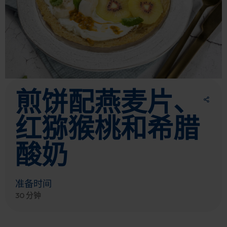
煎饼配燕麦片、
红猕猴桃和希腊
酸奶
准备时间
30 分钟