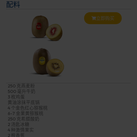
配料
立即购买
250 克燕麦粉
500 毫升牛奶
3 枚鸡蛋
黄油涂抹平底锅
4 个金色红心猕猴桃
6-7 金果黄猕猴桃
250 克希腊酸奶
2 汤匙冰糖
4 种激情果实
2 根香蕉