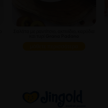
ο
Σαλάτα με ραντίτσιο, ακτινίδιο, καρύδια
και τυρί Grana Padano
μάθετε περισσότερα