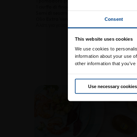
1 pomodoro poco maturo
1 ciuffo di finocchio selvatico
Semi di sesamo a piacere
Olio Extra Vergine di Oliva
Consent
Αλάτι για γεύση.
ισ
This website uses cookies
We use cookies to personalis
information about your use of
Μπορεί
other information that you’ve
Use necessary cookies