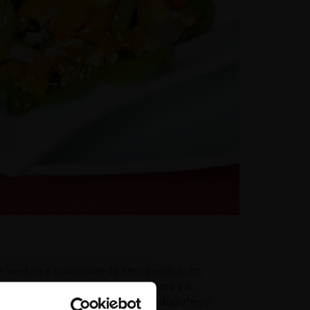
erdura e sciacquate il petto di pollo sotto
odoro a listarelle, il kiwi a mezza luna e a
cete, facendo rosolare tutti i lati, adagiate sul