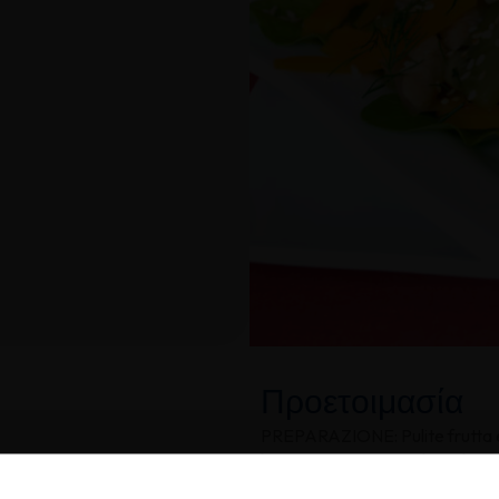
Προετοιμασία
PREPARAZIONE: Pulite frutta e v
l’acqua corrente. Tagliate il pom
straccetti il pollo. Mentre lo cuo