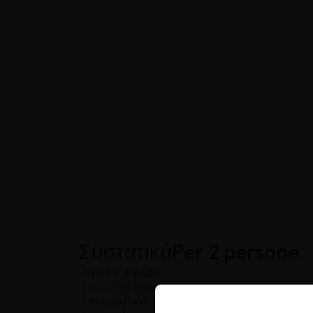
Συστατικά
Per 2 persone
½ petto di pollo
1 ακτινίδιο πράσινο
1 mazzetto di valeriana