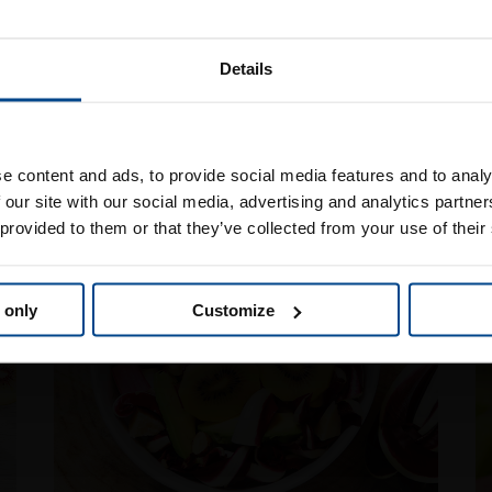
piatto le foglie di valeriana e i
dorato, ponetelo sui piatti, aggi
poco maturo, irrorate nuovament
Επισκεφθείτε την
Details
finocchio selvatico. Salate quan
τοσελίδα της Jingold σ
e content and ads, to provide social media features and to analy
 our site with our social media, advertising and analytics partn
Ελλάδα
 επίσης να σας 
 provided to them or that they’ve collected from your use of their
 only
Customize