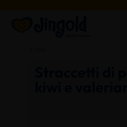
Μετάβαση
στο
περιεχόμενο
ΠΊΣΩ
Straccetti di p
kiwi e valeria