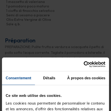
1 mazzetto di valeriana
1 pomodoro poco maturo
1 ciuffo di finocchio selvatico
Semi di sesamo a piacere
Olio Extra Vergine di Oliva
Sale q.b.
Préparation
PREPARAZIONE: Pulite frutta e verdura e sciacquate il petto di
pollo sotto l’acqua corrente. Tagliate il pomodoro a listarelle, il
kiwi a mezza luna e a straccetti il pollo. Mentre lo cuocete,
facendo rosolare tutti i lati, adagiate sul piatto le foglie di
valeriana e irrorate con olio EVO. Non appena il pollo sarà ben
dorato, ponetelo sui piatti, aggiungete altre foglie di valeriana,
Consentement
Détails
À propos des cookies
il kiwi, il pomodoro poco maturo, irrorate nuovamente con
l’olio e decorate con sesamo e ciuffetti di finocchio selvatico.
Salate quanto basta e servite!
Ce site web utilise des cookies.
Les cookies nous permettent de personnaliser le contenu
et les annonces, d'offrir des fonctionnalités relatives aux