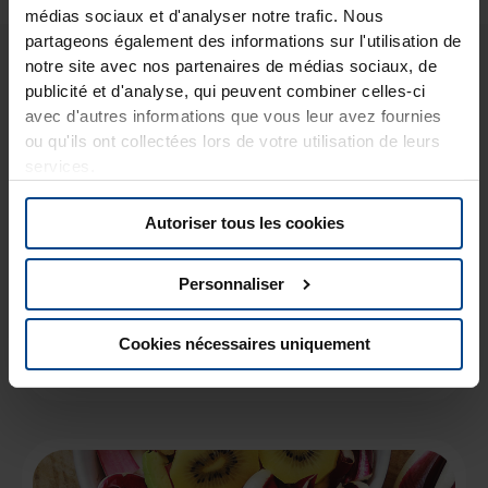
médias sociaux et d'analyser notre trafic. Nous
partageons également des informations sur l'utilisation de
Vous pourriez aussi aimer..
notre site avec nos partenaires de médias sociaux, de
publicité et d'analyse, qui peuvent combiner celles-ci
avec d'autres informations que vous leur avez fournies
ou qu'ils ont collectées lors de votre utilisation de leurs
services.
Autoriser tous les cookies
Personnaliser
Salade de crevettes et tartare de kiwi
Cookies nécessaires uniquement
en savoir plus