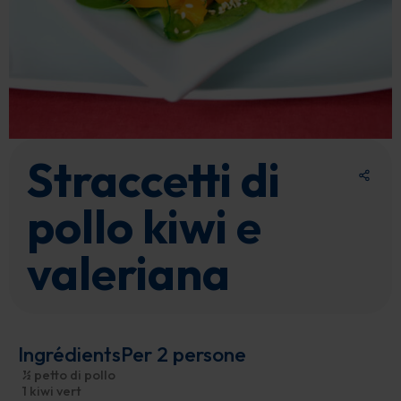
Straccetti di
pollo kiwi e
valeriana
Ingrédients
Per 2 persone
½ petto di pollo
1 kiwi vert