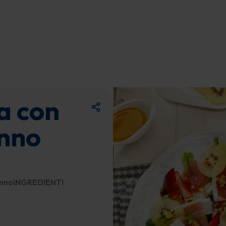
va con
onno
 tonnoINGREDIENTI