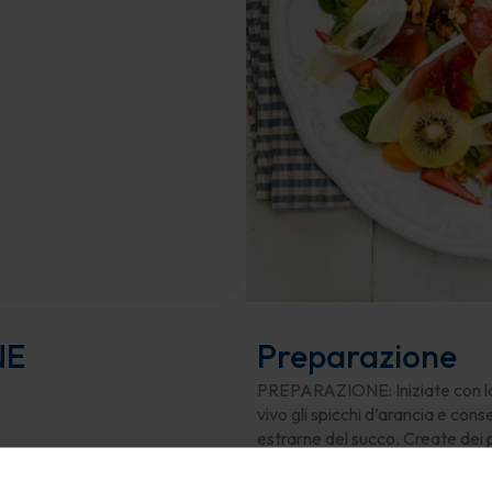
NE
Preparazione
PREPARAZIONE: Iniziate con la pul
vivo gli spicchi d’arancia e conse
estrarne del succo. Create dei pe
olio, sale e il succo d’arancia 
prima la misticanza e poi tutti gl