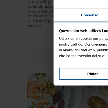
arancia 30g
pomodorini gialli 30g
indivia belga 40g
Consenso
misticanza 50g
olio evo 20g
sale qb
Questo sito web utilizza i c
Utilizziamo i cookie per perso
nostro traffico. Condividiamo 
di analisi dei dati web, pubbl
Potr
che hanno raccolto dal suo uti
Rifiuta