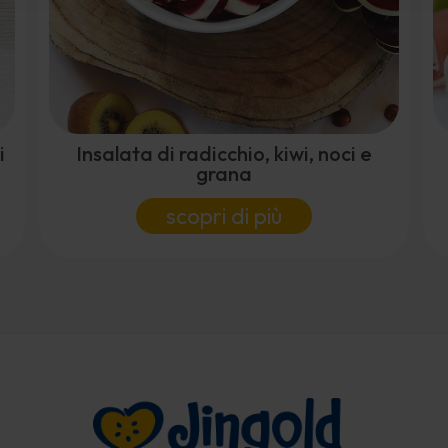
i
Insalata di radicchio, kiwi, noci e
grana
scopri di più