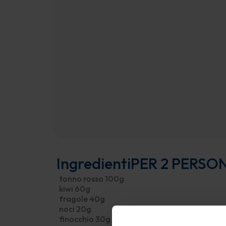
Ingredienti
PER 2 PERSO
tonno rosso 100g
kiwi 60g
fragole 40g
noci 20g
finocchio 30g