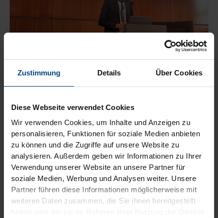
Corporate
“Road to 2030”: Jingold si presenta come
Zustimmung
Details
Über Cookies
brand globale a Macfrut 2025 e traccia la
rotta per il futuro
Diese Webseite verwendet Cookies
Administrator
/
Mai 7, 2025
Wir verwenden Cookies, um Inhalte und Anzeigen zu
personalisieren, Funktionen für soziale Medien anbieten
Jingold, lo specialista globale del kiwi, ha inaugurato
zu können und die Zugriffe auf unsere Website zu
ieri la sua partecipazione a Macfrut con il convegno
analysieren. Außerdem geben wir Informationen zu Ihrer
“Road to 2030”,
Verwendung unserer Website an unsere Partner für
soziale Medien, Werbung und Analysen weiter. Unsere
Partner führen diese Informationen möglicherweise mit
weiteren Daten zusammen, die Sie ihnen bereitgestellt
haben oder die sie im Rahmen Ihrer Nutzung der Dienste