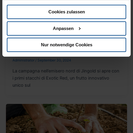
gesammelt haben.
Cookies zulassen
Anpassen
Corporate
Jingold, al via la raccolta del kiwi a polpa
Nur notwendige Cookies
rossa: volumi
Administrator
/
September 30, 2024
La campagna nell’emisero nord di Jingold si apre con
i primi stacchi di Exotic Red, un frutto innovativo
unico sul