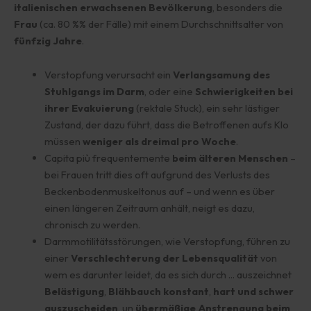
italienischen erwachsenen Bevölkerung
, besonders die
Frau
(ca. 80 %% der Fälle) mit einem Durchschnittsalter von
fünfzig Jahre
.
Verstopfung verursacht ein
Verlangsamung des
Stuhlgangs im Darm
, oder eine
Schwierigkeiten bei
ihrer Evakuierung
(rektale Stuck), ein sehr lästiger
Zustand, der dazu führt, dass die Betroffenen aufs Klo
müssen
weniger als dreimal pro Woche
.
Capita più frequentemente
beim älteren Menschen
–
bei Frauen tritt dies oft aufgrund des Verlusts des
Beckenbodenmuskeltonus auf – und wenn es über
einen längeren Zeitraum anhält, neigt es dazu,
chronisch zu werden.
Darmmotilitätsstörungen, wie Verstopfung, führen zu
einer
Verschlechterung der Lebensqualität
von
wem es darunter leidet, da es sich durch ... auszeichnet
Belästigung
,
Blähbauch
konstant
,
hart und schwer
auszuscheiden
, un
übermäßige Anstrengung beim