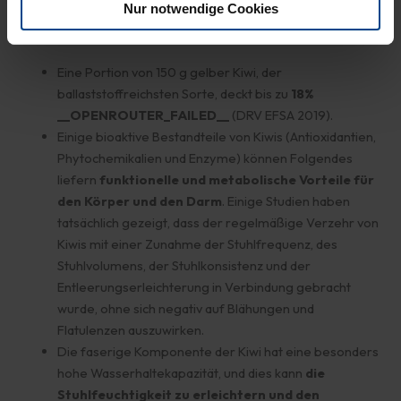
Ballaststoffquelle zur Aufrechterhaltung einer korrekten
Nur notwendige Cookies
Darmpassage sind Kiwis, da sie:
Eine Portion von 150 g gelber Kiwi, der
ballaststoffreichsten Sorte, deckt bis zu
18%
__OPENROUTER_FAILED__
(DRV EFSA 2019).
Einige bioaktive Bestandteile von Kiwis (Antioxidantien,
Phytochemikalien und Enzyme) können Folgendes
liefern
funktionelle und metabolische Vorteile für
den Körper und den Darm
. Einige Studien haben
tatsächlich gezeigt, dass der regelmäßige Verzehr von
Kiwis mit einer Zunahme der Stuhlfrequenz, des
Stuhlvolumens, der Stuhlkonsistenz und der
Entleerungserleichterung in Verbindung gebracht
wurde, ohne sich negativ auf Blähungen und
Flatulenzen auszuwirken.
Die faserige Komponente der Kiwi hat eine besonders
hohe Wasserhaltekapazität, und dies kann
die
Stuhlfeuchtigkeit zu erleichtern und den