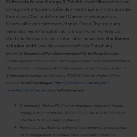
Fettvorstufe von Omega-3
. Tatsächlich ist Kiikernöl reich an
Omega-3-Fettsäuren. Außerdem wird angenommen, dass die
Kerne (von Obst und Gemüse) Darmerkrankungen wie
Divertikulitis verschlimmern können. Diese Überzeugung
veranlasst viele Menschen, auf die wertvollen Vorteile von
Obst und Gemüse zu verzichten, aber tatsächlich,
Die Samen
schaden nicht
, was die wissenschaftliche Forschung
beweist.
Wissenschaftliche Zusammenarbeit
Dr. Raffaella Cancello
,
Ernährungsberaterin, Forscherin, Abteilung für medizinische und rehabilitative
Wissenschaften mit Schwerpunkt Endokrinologie und Stoffwechsel, Labor für
Ernährungsforschung und Adipositas, IRCCS-Istituto Auxologico Italiano
Mailand
Veröffentlichungen:
https://pubmed.ncbi.nlm.nih.gov/?
term=Raffaella+Cancello
Essentielle Bibliografie
Drummond L, Gearry RB. Kiwifruit modulation of gastrointestinal
motility. Adv Food Nutr Res. 2013;68:219-32. doi: 10.1016/B978-0-12-
394294-4.00012-2. PMID: 23394990.
Ford, A.C., et al., American college of gastroenterology monograph
on the management of irritable bowel syndrome and chronic