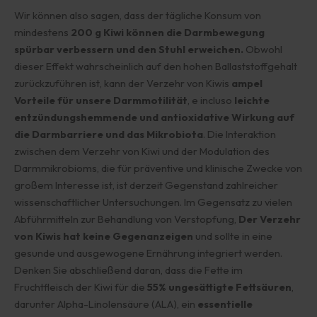
Wir können also sagen, dass der tägliche Konsum von
mindestens
200 g Kiwi können die Darmbewegung
spürbar verbessern und den Stuhl erweichen.
Obwohl
dieser Effekt wahrscheinlich auf den hohen Ballaststoffgehalt
zurückzuführen ist, kann der Verzehr von Kiwis
ampel
Vorteile für unsere Darmmotilität
, e incluso
leichte
entzündungshemmende und antioxidative Wirkung auf
die Darmbarriere und das Mikrobiota
. Die Interaktion
zwischen dem Verzehr von Kiwi und der Modulation des
Darmmikrobioms, die für präventive und klinische Zwecke von
großem Interesse ist, ist derzeit Gegenstand zahlreicher
wissenschaftlicher Untersuchungen. Im Gegensatz zu vielen
Abführmitteln zur Behandlung von Verstopfung,
Der Verzehr
von Kiwis hat keine Gegenanzeigen
und sollte in eine
gesunde und ausgewogene Ernährung integriert werden.
Denken Sie abschließend daran, dass die Fette im
Fruchtfleisch der Kiwi für die
55% ungesättigte Fettsäuren
,
darunter Alpha-Linolensäure (ALA), ein
essentielle