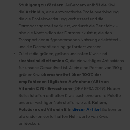
Stuhlgang zu fördern
. Außerdem enthält die Kiwi
die’
Actinidin
, eine enzymatische Proteinverbindung,
die die Proteinverdauung verbessert und die
Darmpassagezeit verkürzt, wodurch die Peristaltik –
also die Kontraktion der Darmmuskulatur, die den
Transport der aufgenommenen Nahrung erleichtert –
und die Darmentleerung gefördert werden.
Zuletzt die grünen, gelben und roten Kiwis sind
ricchissimi di vitamina C
, die ein wichtiges Antioxidans
für unsere Gesundheit ist. Allein eine Portion von 150 g
grüner Kiwi
überschreitet über 100% der
empfohlenen täglichen Aufnahme (AR) von
Vitamin C für Erwachsene
(DRV EFSA 2019). Neben
Ballaststoffen enthalten Kiwis auch eine breite Palette
anderer wichtiger Nährstoffe, wie z. B.
Kalium,
Folsäure und Vitamin E
. In
dieser Artikel
Sie können
alle anderen vorteilhaften Nährwerte von Kiwis
entdecken.