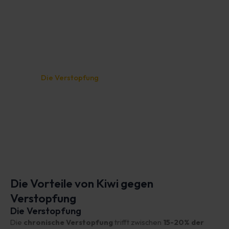
Index
Die Vorteile von Kiwi gegen Verstopfung
Die Verstopfung
Trink mehr Wasser
Beweg dich mehr
Essen Sie die richtige Menge an Ballaststoffen
Das könnte Ihnen auch gefallen...
Die Vorteile von Kiwi gegen
Verstopfung
Die Verstopfung
Die
chronische Verstopfung
trifft zwischen
15-20% der