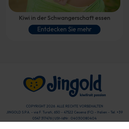
Kiwi in der Schwangerschaft essen
Entdecken Sie mehr
COPYRIGHT 2026. ALLE RECHTE VORBEHALTEN
JINGOLD S.P.A. - via F. Turati, 650 - 47522 Cesena (FC) - Italien - Tel. +39
0547 317476 | USt-IdNr.: 04030080404
Datenverarbeitung
Keks
Datenschutz