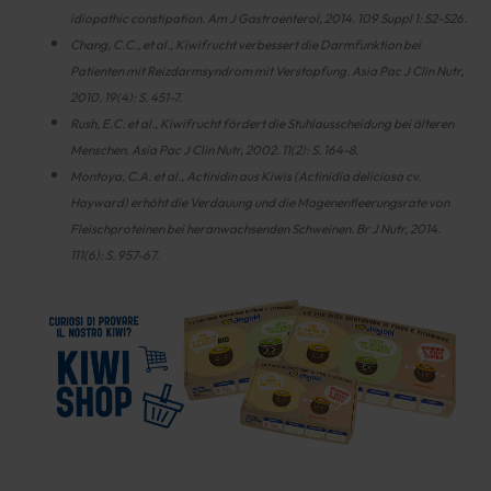
idiopathic constipation. Am J Gastroenterol, 2014. 109 Suppl 1: S2-S26.
Chang, C.C., et al., Kiwifrucht verbessert die Darmfunktion bei
Patienten mit Reizdarmsyndrom mit Verstopfung. Asia Pac J Clin Nutr,
2010. 19(4): S. 451-7.
Rush, E.C. et al., Kiwifrucht fördert die Stuhlausscheidung bei älteren
Menschen. Asia Pac J Clin Nutr, 2002. 11(2): S. 164-8.
Montoya, C.A. et al., Actinidin aus Kiwis (Actinidia deliciosa cv.
Hayward) erhöht die Verdauung und die Magenentleerungsrate von
Fleischproteinen bei heranwachsenden Schweinen. Br J Nutr, 2014.
111(6): S. 957-67.