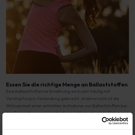
Essen Sie die richtige Menge an Ballaststoffen
Eine ballaststoffarme Ernährung wird sehr häufig mit
Verstopfung in Verbindung gebracht. Andererseits ist die
Wirksamkeit einer erhöhten Aufnahme von Ballaststoffen bei
der Behandlung von Verstopfung nicht durch solide Daten aus
der wissenschaftlichen Literatur belegt. Es gibt zwei Arten von
Ballaststoffen: solche
Unlösliche Ballaststoffe
beschleunigen die Darmpassage
, während
die löslichen