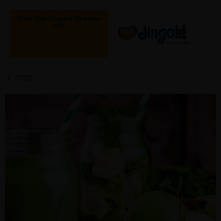
Μετάβαση
στο
Visit the Jingold Greece
site
περιεχόμενο
ΠΊΣΩ