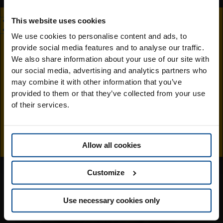
μείγμα. Προσαρμόστε τη σύσταση (προσθέτοντας γάλα ή
μπανάνα ανάλογα με τις προτιμήσεις σας) και φτάστε στην
This website uses cookies
επιθυμητή θερμοκρασία και αφήστε το smoothie να
We use cookies to personalise content and ads, to
ξεκουραστεί στο ψυγείο. Σερβίρετε σε βάζα μαρμελάδας με
provide social media features and to analyse our traffic.
χρωματιστά καλαμάκια!
Επισκεφθείτε την
We also share information about your use of our site with
our social media, advertising and analytics partners who
ιστοσελίδα της
may combine it with other information that you’ve
provided to them or that they’ve collected from your use
Jingold στην Ελλάδα
of their services.
Μπορεί επίσης να σας
αρέσει.
Allow all cookies
Customize
Use necessary cookies only