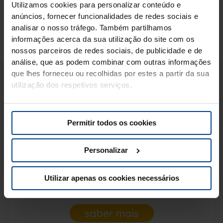
no frigorífico. Sirva em frascos de compota com palhinhas
Utilizamos cookies para personalizar conteúdo e
coloridas!
anúncios, fornecer funcionalidades de redes sociais e
analisar o nosso tráfego. Também partilhamos
informações acerca da sua utilização do site com os
nossos parceiros de redes sociais, de publicidade e de
análise, que as podem combinar com outras informações
que lhes forneceu ou recolhidas por estes a partir da sua
Também pode gostar.
utilização dos respetivos serviços.
Permitir todos os cookies
Personalizar
Utilizar apenas os cookies necessários
Batido de kiwi e espinafres
saber mais