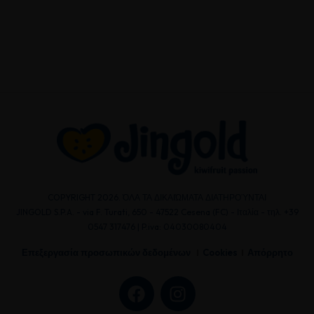
COPYRIGHT 2026. ΌΛΑ ΤΑ ΔΙΚΑΙΏΜΑΤΑ ΔΙΑΤΗΡΟΎΝΤΑΙ
JINGOLD S.P.A. - via F. Turati, 650 - 47522 Cesena (FC) - Ιταλία - τηλ. +39
0547 317476 | P.iva: 04030080404
Επεξεργασία προσωπικών δεδομένων
Cookies
Απόρρητο
F
I
a
n
c
s