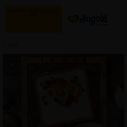
Μετάβαση
στο
Visit the Jingold Greece
site
περιεχόμενο
ΠΊΣΩ