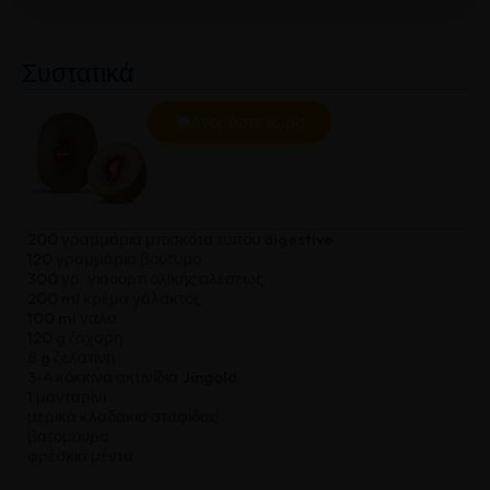
Συστατικά
Αγοράστε τώρα
200 γραμμάρια μπισκότα τύπου digestive
120 γραμμάρια βούτυρο
300 γρ. γιαούρτι ολικής αλέσεως
200 ml κρέμα γάλακτος
100 ml γάλα
120 g ζάχαρη
8 g ζελατίνη
3-4 κόκκινα ακτινίδια Jingold
1 μανταρίνι
μερικά κλαδάκια σταφίδας
βατόμουρα
φρέσκια μέντα