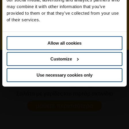
ιστοσελίδα της
may combine it with other information that you’ve
provided to them or that they’ve collected from your use
Jingold στην Ελλάδα
Μπορεί επίσης να σας
of their services.
αρέσει.
Allow all cookies
Customize
Use necessary cookies only
Σαλάτα με γαρίδες και ταρτάρ ακτινίδιο
μάθετε περισσότερα