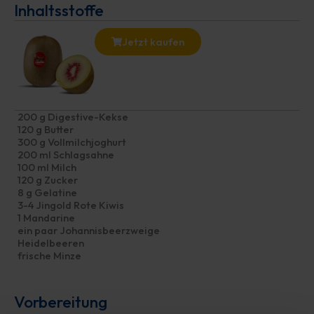
Inhaltsstoffe
Jetzt kaufen
200 g Digestive-Kekse
120 g Butter
300 g Vollmilchjoghurt
200 ml Schlagsahne
100 ml Milch
120 g Zucker
8 g Gelatine
3-4 Jingold Rote Kiwis
1 Mandarine
ein paar Johannisbeerzweige
Heidelbeeren
frische Minze
Vorbereitung