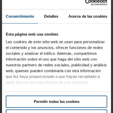
Triturar finamente las galletas, incorporar la mantequilla
derretida, mezclando bien. Extender la mezcla en un molde
cuadrado desmoldable, presionar bien con el dorso de una
Consentimiento
Detalles
Acerca de las cookies
cuchara para cubrir uniformemente el fondo y los bordes.
Refrigerar para que se endurezca, y remojar la gelatina en
agua fría durante 10 minutos. Calentar la leche con el azúcar,
Esta página web usa cookies
retirar del fuego y añadir la gelatina bien escurrida. Mezclar
Las cookies de este sitio web se usan para personalizar
para amalgamar los ingredientes y dejar enfriar. Verter el
el contenido y los anuncios, ofrecer funciones de redes
yogur en un cuenco, añadir la leche y la nata montada,
sociales y analizar el tráfico. Además, compartimos
mezclando suavemente. Verter la mezcla sobre la base de
información sobre el uso que haga del sitio web con
galleta y refrigerar durante al menos 30 minutos. Decorar al
nuestros partners de redes sociales, publicidad y análisis
gusto con rodajas de kiwi y mandarina, racimos de grosellas
web, quienes pueden combinarla con otra información
rojas y arándanos. Completar con unas hojitas de menta
que les haya proporcionado o que hayan recopilado a
fresca.
partir del uso que haya hecho de sus servicios.
Permitir todas las cookies
También te podría