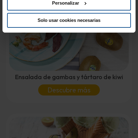
Personalizar
interesar...
Solo usar cookies necesarias
Ensalada de gambas y tártaro de kiwi
Descubre más