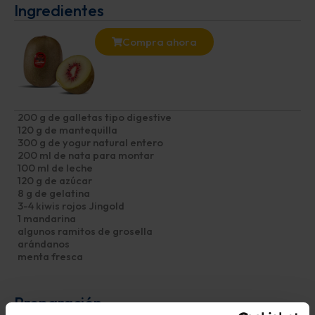
Ingredientes
Compra ahora
200 g de galletas tipo digestive
120 g de mantequilla
300 g de yogur natural entero
200 ml de nata para montar
100 ml de leche
120 g de azúcar
8 g de gelatina
3-4 kiwis rojos Jingold
1 mandarina
algunos ramitos de grosella
arándanos
menta fresca
Preparación