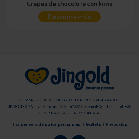
Crepes de chocolate con kiwis
Descubre más
COPIARIGHT 2026. TODOS LOS DERECHOS RESERVADOS
JINGOLD S.P.A. - via F. Turati, 650 - 47522 Cesena (FC) - Italia - tel. +39
0547 317476 | P.iva: 04030080404
Tratamiento de datos personales
Galleta
Privacidad
F
I