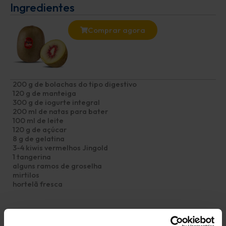
Ingredientes
Comprar agora
200 g de bolachas do tipo digestivo
120 g de manteiga
300 g de iogurte integral
200 ml de natas para bater
100 ml de leite
120 g de açúcar
8 g de gelatina
3-4 kiwis vermelhos Jingold
1 tangerina
alguns ramos de groselha
mirtilos
hortelã fresca
Preparação