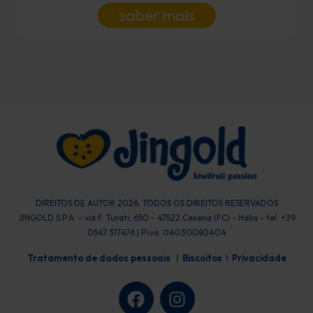
saber mais
DIREITOS DE AUTOR 2026. TODOS OS DIREITOS RESERVADOS
JINGOLD S.P.A. - via F. Turati, 650 - 47522 Cesena (FC) - Itália - tel. +39
0547 317476 | P.iva: 04030080404
Tratamento de dados pessoais
Biscoitos
Privacidade
F
I
a
n
c
s