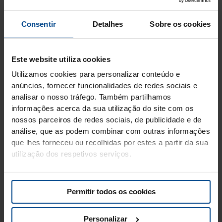
Misturar as bolachas finamente, incorporar a manteiga
derretida, misturando bem. Espalhe a mistura numa forma
Consentir
Detalhes
Sobre os cookies
quadrada com fundo amovível, pressione bem com as costas
de uma colher para que o fundo e os bordos fiquem
uniformemente cobertos. Colocar no frigorífico para
Este website utiliza cookies
endurecer e demolhar a gelatina em água fria durante 10
minutos. Aqueça o leite com o açúcar, retire do lume e
Utilizamos cookies para personalizar conteúdo e
adicione a gelatina bem demolhada. Mexa para misturar os
anúncios, fornecer funcionalidades de redes sociais e
ingredientes e deixe arrefecer. Deite o iogurte numa tigela,
analisar o nosso tráfego. Também partilhamos
junte o leite e as natas batidas, mexendo delicadamente.
informações acerca da sua utilização do site com os
Verta a mistura sobre a base de biscoitos e coloque-a no
nossos parceiros de redes sociais, de publicidade e de
frigorífico durante, pelo menos, 30 minutos. Decore a gosto
análise, que as podem combinar com outras informações
com fatias de kiwi e de tangerina, cachos de groselha e
que lhes forneceu ou recolhidas por estes a partir da sua
mirtilos. Complete com folhas de hortelã fresca.
utilização dos respetivos serviços.
Permitir todos os cookies
Também pode gostar.
Personalizar