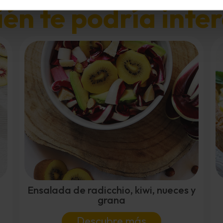
n te podría inter
Ensalada de radicchio, kiwi, nueces y
grana
Descubre más