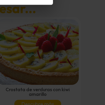
esar...
Crostata de verduras con kiwi
amarillo
Descubre más