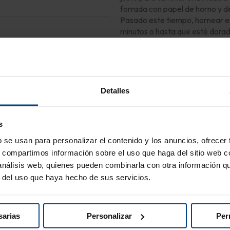
forrada con papel de horno y dé
Pasado este tiempo, hornear en
minutos o hasta que esté dorado
os y congelados)
almendras, el mango, los kiwis J
obtener una mezcla cremosa, si
leche. Transfiere a 4 vasos de v
cortados primero en rodajas y l
galletas. Sirve inmediatamente
Detalles
s
b se usan para personalizar el contenido y los anuncios, ofrecer
s, compartimos información sobre el uso que haga del sitio web 
 análisis web, quienes pueden combinarla con otra información q
r del uso que haya hecho de sus servicios.
sarias
Personalizar
Per