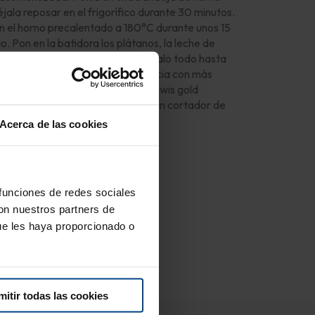
jala reposar en el frigorífico durante 30 minutos.
 el horno precalentado a 180°C durante unos 15
. Pon en la batidora los plátanos, la leche de
ingold, la cúrcuma y la miel. Tritúralo todo hasta
 es necesario ajusta la consistencia con más
idrio o cuencos y decora con los kiwis gold
uego en forma de flor utilizando un cortador de
.
Acerca de las cookies
 funciones de redes sociales
con nuestros partners de
ue les haya proporcionado o
mitir todas las cookies