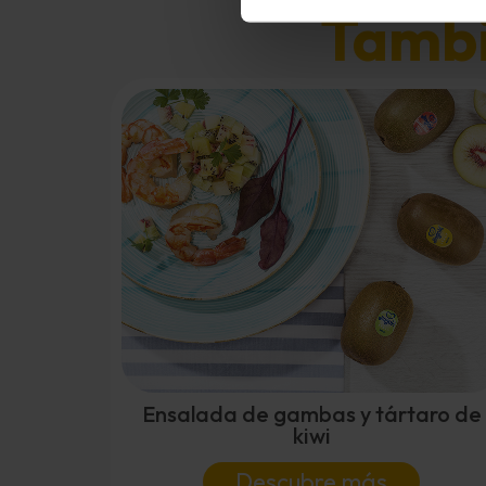
Tambié
Ensalada de gambas y tártaro de
kiwi
Descubre más