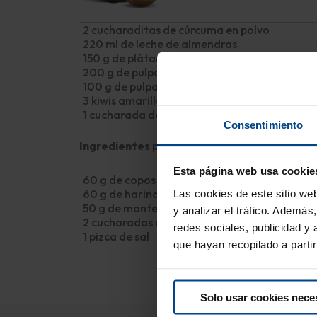
2 cucharaditas de cúrcuma en polvo
220 ml de leche de almendras
150 g de plátanos (pelados, cortados en troz
200 g de pulpa de mango en trozos
100 g de pulpa de piña en trozos
3 kiwis amarillos
1 cucharada de miel (opcional)
Consentimiento
Ingredientes para el crumble de avena:
Esta página web usa cookie
60 g de copos de avena
Las cookies de este sitio we
60 g de harina integral
50 g de mantequilla fría
y analizar el tráfico. Ademá
2 cucharadas de azúcar granulada
redes sociales, publicidad y
1 pizca de sal
que hayan recopilado a parti
Solo usar cookies nece