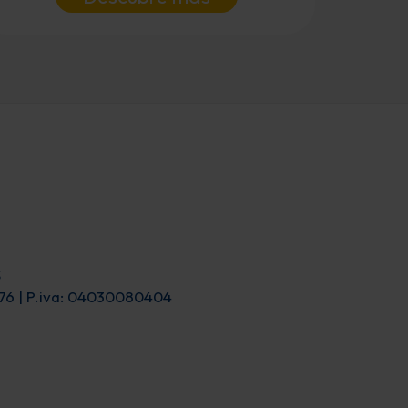
S
7476 | P.iva: 04030080404