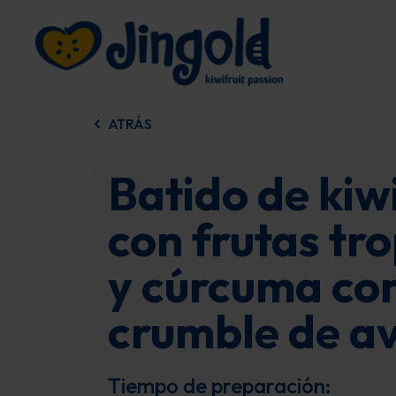
Ir
al
contenido
ATRÁS
Batido de kiw
con frutas tro
y cúrcuma co
crumble de a
Tiempo de preparación: