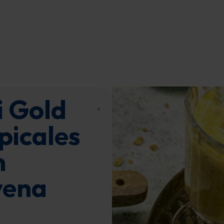
i Gold
picales
n
vena