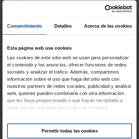
remójalos durante unos minutos para que el centro quede
tierno. Una vez cocidos, escúrrelos, pélalos, córtalos por la
mitad y separa las yemas de las claras. Pon las yemas cocidas
en una batidora y añade aceite de oliva, zumo de limón,
Consentimiento
Detalles
Acerca de las cookies
mostaza, alcaparras, una cucharada de parmesano rallado, sal
y pimienta. Tritura hasta obtener una salsa cremosa que
servirá de aderezo para la ensalada. Para un sabor más
Esta página web usa cookies
intenso, puedes añadir una cucharada de vinagre de vino
Las cookies de este sitio web se usan para personalizar
blanco. Lava la lechuga romana y córtala en trozos no
el contenido y los anuncios, ofrecer funciones de redes
demasiado pequeños con las manos, pela el kiwi y córtalo en
sociales y analizar el tráfico. Además, compartimos
cubitos. Quita la corteza al pan blanco y córtalo en cubitos. En
información sobre el uso que haga del sitio web con
una sartén, derrite la mantequilla y añade el ajo picado. Sofríe
nuestros partners de redes sociales, publicidad y análisis
los cubitos de pan hasta que estén dorados. En un bol grande,
web, quienes pueden combinarla con otra información
monta ahora la ensalada con lechuga, kiwi, parmesano y
que les haya proporcionado o que hayan recopilado a
picatostes. Sirve con el aliño aparte.
partir del uso que haya hecho de sus servicios.
Permitir todas las cookies