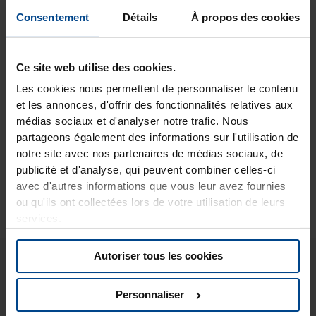
scolapiatti e versare una tazza o due di acqua bollente; in
Consentement
Détails
À propos des cookies
questo modo sarà più semplice spellarlo una volta
raffreddato. Togliete i semi all’interno e tagliate la polpa a
pezzetti. Sbucciate anche il kiwi e tagliatelo a cubetti. In seguito
Ce site web utilise des cookies.
sbucciate il cetriolo, togliete i semi e tagliate anche questo in
piccoli pezzi. Tritate finemente le erbe ed il cipollotto ( se
Les cookies nous permettent de personnaliser le contenu
serve potete aiutarvi con un mixer). In una capiente ciotola
et les annonces, d'offrir des fonctionnalités relatives aux
mescolate il bulgur con i pomodori, il cetriolo ed il kiwi a
médias sociaux et d'analyser notre trafic. Nous
cubetti, l’uva passa, i semi di melograno, il trito di erbe e
partageons également des informations sur l'utilisation de
cipollotto. Condite con abbondante olio di oliva ed il succo di
notre site avec nos partenaires de médias sociaux, de
limone. Aggiustare di sale, mischiare bene e servire.
publicité et d'analyse, qui peuvent combiner celles-ci
avec d'autres informations que vous leur avez fournies
ou qu'ils ont collectées lors de votre utilisation de leurs
services.
Vous pourriez aussi aimer..
Autoriser tous les cookies
Personnaliser