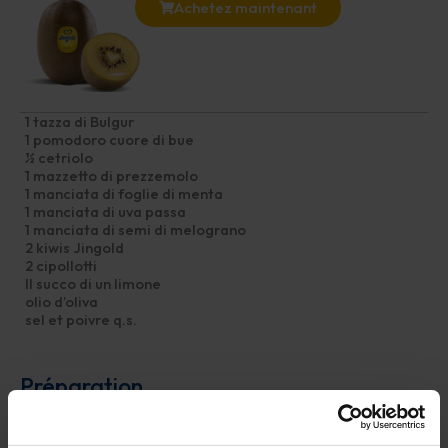
Achetez maintenant
1 tazza di Bulgur
1 pomodoro cuore di bue
½ cetriolo
1 mazzetto di prezzemolo
1 manciata di foglie di menta
1 manciata di uva passa
1 manciata di semi di melograno
2 kiwis Jingold
2 cipollotti
Il succo di un limone
olio d’oliva
sel et poivre q.s.
Préparation
Cuocete il bulgur secondo le indicazioni sulla confezione e
lasciate raffreddare leggermente. Mettere il pomodoro in uno