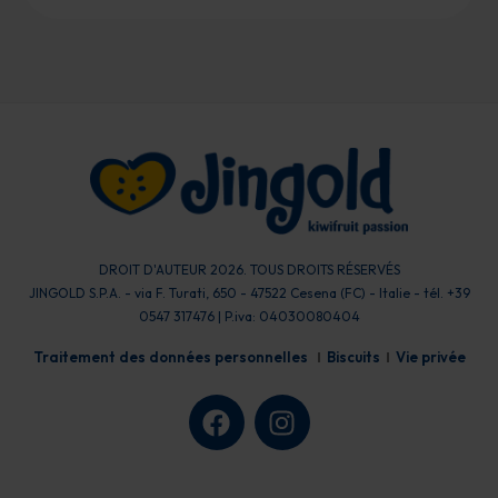
DROIT D'AUTEUR 2026. TOUS DROITS RÉSERVÉS
JINGOLD S.P.A. - via F. Turati, 650 - 47522 Cesena (FC) - Italie - tél. +39
0547 317476 | P.iva: 04030080404
Traitement des données personnelles
Biscuits
Vie privée
F
I
a
n
c
s
e
t
b
a