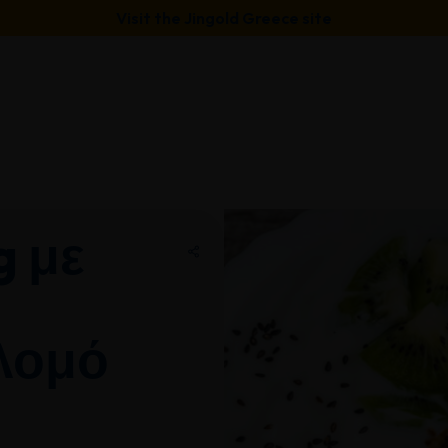
Visit the Jingold Greece site
g με
λομό