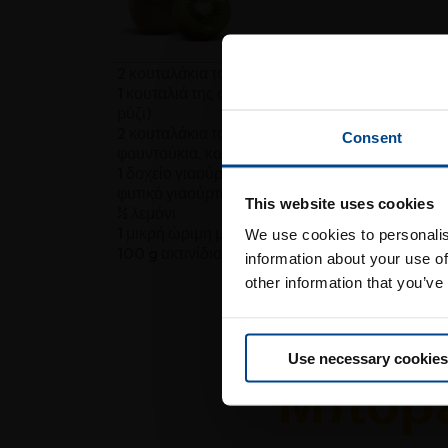
2 κουταλάκια του γλυκού λιναρόσπορο
1 κουταλιά της σούπας δημητριακά ολικής άλεσ
ρύζι)
2 κουταλάκια του γλυκού ανάμεικτοι ελαιούχοι 
Consent
φουντούκια, κολοκυθόσποροι, ηλιόσποροι)
1 δοχείο γιαούρτι χαμηλών λιπαρών (στην vegan
φυτικό γιαούρτι σόγιας ή ρυζιού)
ισ
This website uses cookies
½ λεμόνι
1 μικρή ώριμη μπανάνα
We use cookies to personalis
100 g ακτινίδιο
information about your use of
other information that you’ve
Use necessary cookies
Μπορεί