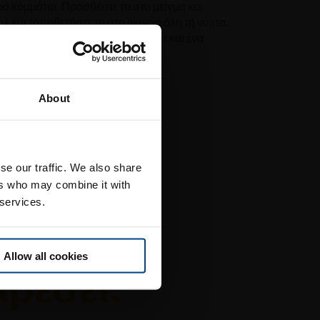
ικρά κομμάτια. Προσθέστε τα στο μείγμα και
ολ και τοποθετήστε το στο ψυγείο όλη τη νύχτα.
ακοσμήστε με τα κομμένα ακτινίδια και ένα
σπορο.
About
την
se our traffic. We also share
ers who may combine it with
 services.
Allow all cookies
αρέσει.