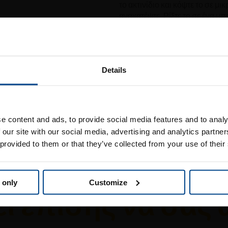
το ακτινίδιο και κόψτε το σε μ
ανακατέψτε. Ρίξτε το σε ένα μπ
Βγάλτε το από το ψυγείο και δι
κουταλάκι του γλυκού λιναρό
ης (βρώμη, φαγόπυρο, κριθάρι,
Το πρωινό σερβίρεται!
σπόροι (αμύγδαλα, καρύδια,
Επισκεφθείτε την
Details
 εκδοχή μπορείτε να επιλέξετε
τοσελίδα της Jingold σ
e content and ads, to provide social media features and to analy
 our site with our social media, advertising and analytics partn
Ελλάδα
 provided to them or that they’ve collected from your use of their
 only
Customize
 επίσης να σας 