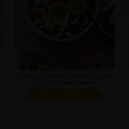
ο
Σαλάτα με ραντίτσιο, ακτινίδιο, καρύδια
και τυρί Grana Padano
μάθετε περισσότερα