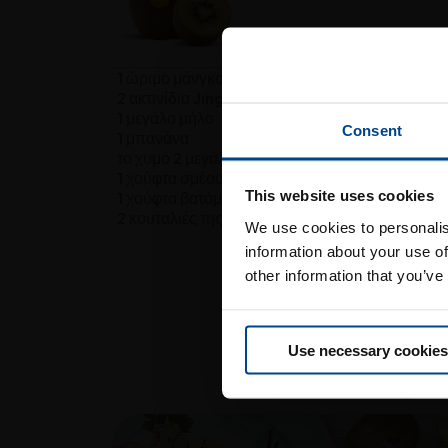
1 ώριμο μάνγκο
2 ακτινίδια Jingold
1 μεγάλο μήλο
Consent
1 μπανάνα
το χυμό 2 μεγάλων πορτοκαλιών
1 χούφτα σμέουρα
ισ
This website uses cookies
1 χούφτα βατόμουρα
2 κουταλιές της σούπας σπόρους chia
We use cookies to personalis
information about your use of
other information that you’ve
Μπορεί
Use necessary cookies