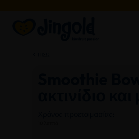
Μετάβαση
στο
περιεχόμενο
ΠΊΣΩ
Smoothie Bow
ακτινίδιο και
Χρόνος προετοιμασίας:
10 λεπτά