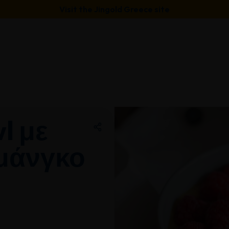
Visit the Jingold Greece site
l με
 μάνγκο