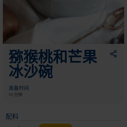
猕猴桃和芒果
冰沙碗
准备时间
10 分钟
配料