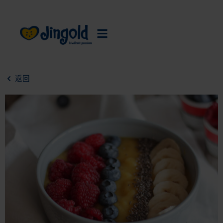
跳
至
内
容
返回