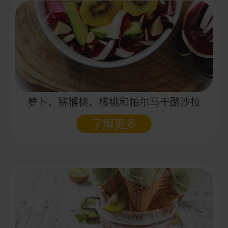
萝卜、猕猴桃、核桃和帕尔马干酪沙拉
了解更多