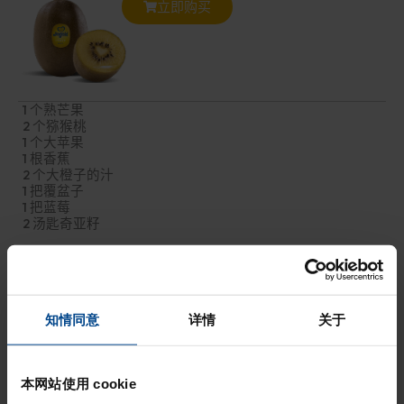
立即购买
1 个熟芒果
2 个猕猴桃
1 个大苹果
1 根香蕉
2 个大橙子的汁
1 把覆盆子
1 把蓝莓
2 汤匙奇亚籽
准备工作
芒果去皮，去掉果肉，注意不要弄碎果核。 猕猴桃和香蕉也去
知情同意
详情
关于
皮。取一半香蕉，切成不太薄的片。将芒果、猕猴桃和另一半
香蕉与橙汁一起搅拌成奶油果泥。将水果泥放入碗中，用覆盆
子、蓝莓、奇亚籽和香蕉片装饰，然后立即食用。.
本网站使用 cookie