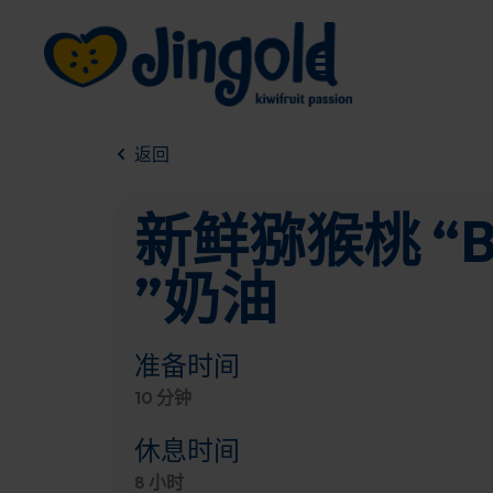
跳
至
内
容
返回
新鲜猕猴桃 “B
”奶油
准备时间
10 分钟
休息时间
8 小时