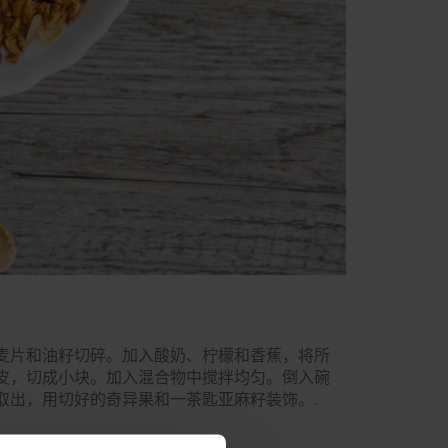
麦片和油籽切碎。加入酸奶、柠檬和香蕉，将所
皮，切成小块。加入混合物中搅拌均匀。倒入碗
取出，用切好的奇异果和一茶匙亚麻籽装饰。.