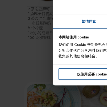
2 茶匙亚麻籽
1 汤匙全谷物麦片（燕麦、荞麦、大麦、大米）
2 茶匙混合油籽（杏仁、核桃、榛子、南瓜籽
知情同意
一壶低脂酸奶（素食版可选择大豆或大米制成
½ 个柠檬
1 根小的成熟香蕉
本网站使用 cookie
100 克猕猴桃
我们使用 Cookie 来制
分析合作伙伴分享您对我们网
收集的其他信息相结合。
仅使用必要 cookie