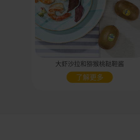
大虾沙拉和猕猴桃鞑靼酱
了解更多