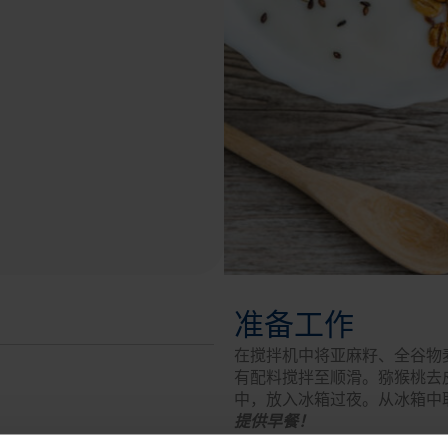
准备工作
在搅拌机中将亚麻籽、全谷物
有配料搅拌至顺滑。猕猴桃去
中，放入冰箱过夜。从冰箱中
提供早餐！