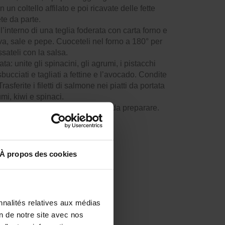
un coltello affilato e poi ricavate delle fette
ete da parte.
ll’interno di una teglia foderata con carta forno e
liva, sale e pepe. Cuoceteli nel forno a 180° per
ssateli con la salsa.
ta: unite gli spinacini, gli agrumi, i pistacchi
sbucciati e tagliati a fettine e l’avocado. Condite
sferite i filetti di salmone nei piatti da portata
mi, kiwi e spinaci.
gold al forno è un piatto e veloce da preparare.
 e salutari per la tua tavola?
 con il kiwi
.
À propos des cookies
nnalités relatives aux médias
on de notre site avec nos