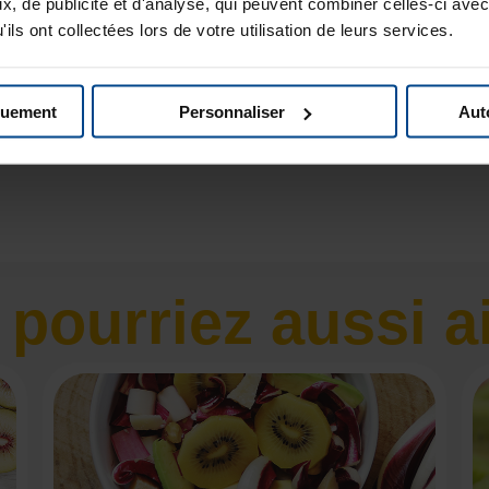
, de publicité et d'analyse, qui peuvent combiner celles-ci avec
ils ont collectées lors de votre utilisation de leurs services.
quement
Personnaliser
Aut
pourriez aussi a