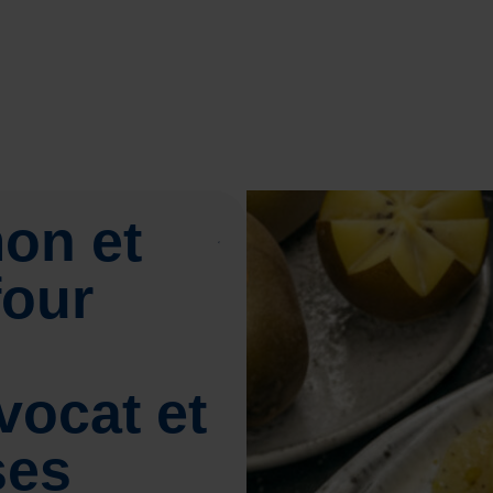
mon et
four
vocat et
ses