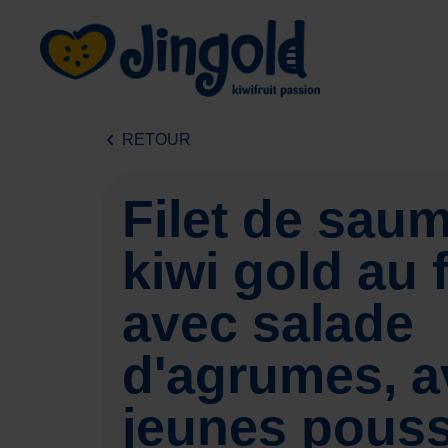
Skip
to
content
RETOUR
Filet de sau
kiwi gold au 
avec salade
d'agrumes, a
jeunes pous