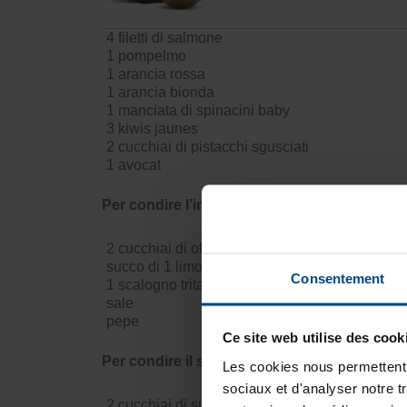
4 filetti di salmone
1 pompelmo
1 arancia rossa
1 arancia bionda
1 manciata di spinacini baby
3 kiwis jaunes
2 cucchiai di pistacchi sgusciati
1 avocat
Per condire l’insalata:
2 cucchiai di olio di oliva
succo di 1 limone
Consentement
1 scalogno tritato
sale
pepe
Ce site web utilise des cook
Per condire il salmone:
Les cookies nous permettent d
sociaux et d'analyser notre t
2 cucchiai di succo d’arancia filtrato