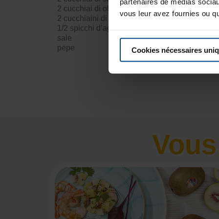
partenaires de médias sociaux
2 cucchiai di olio di oliva
vous leur avez fournies ou qu'
2 cucchiaini di senape di Digione
1/2 spicchi d’aglio
sale
pepe
Cookies nécessaires uni
Vous 