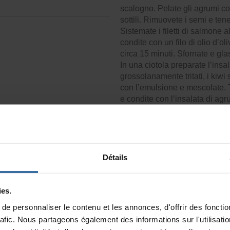
scalogno. Pelate gli agrumi con 
sottili. Rimuovete i semi e ten
Sistemate i filetti di salmone a
condite con un filo di olio d’o
circa 15 minuti. Sfornate e gla
In una ciotola preparate l’insala
grossolanamente tritati, i kiwi 
con l’emulsione e mescolate. Tra
e condite con l’insalata di agru
Il filetto di salmone con kiwi 
Cerchi altre ispirazioni leggere
Scopri tutte le nostre
ricette
Détails
ies.
e personnaliser le contenu et les annonces, d'offrir des fonctio
rafic. Nous partageons également des informations sur l'utilisati