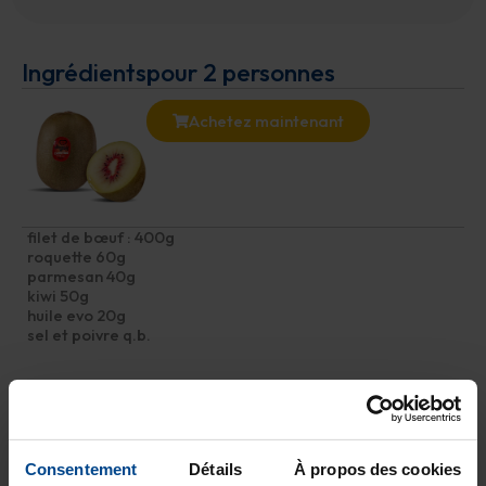
Ingrédients
pour 2 personnes
Achetez maintenant
filet de bœuf : 400g
roquette 60g
parmesan 40g
kiwi 50g
huile evo 20g
sel et poivre q.b.
Préparation
Faites mariner la viande avec de l'huile d'olive extra vierge, du
sel et du poivre sur tous les côtés. Assaisonnez la roquette,
Consentement
Détails
À propos des cookies
préparez les copeaux de parmesan et coupez finement les