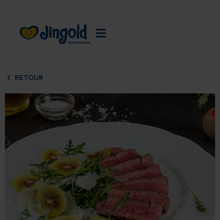
Skip
to
content
RETOUR