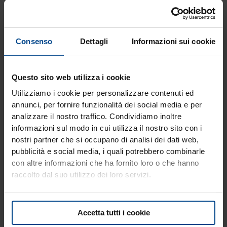
Beauty
Consenso
Dettagli
Informazioni sui cookie
Massaggio scrub al kiwi
admin
/
Settembre 3, 2020
Questo sito web utilizza i cookie
Un antico proverbio recita… chi fa da sé, fa per tre!
Utilizziamo i cookie per personalizzare contenuti ed
Con pochi, semplici ingredienti potete preparare degli
annunci, per fornire funzionalità dei social media e per
strepitosi rimedi di bellezza, tra cui il nostro kiwi
analizzare il nostro traffico. Condividiamo inoltre
scrub, da applicare con un rigenerante massaggio
informazioni sul modo in cui utilizza il nostro sito con i
per contrastare ritenzione idrica e cellulite!
nostri partner che si occupano di analisi dei dati web,
pubblicità e social media, i quali potrebbero combinarle
con altre informazioni che ha fornito loro o che hanno
raccolto dal suo utilizzo dei loro servizi.
Accetta tutti i cookie