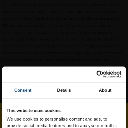
glucosio nel sangue in seguito al consumo di un alimento. Più un
alimento contiene fibre, solubili e insolubili, minore sarà l’indice
glicemico.
Il kiwi mediamente ha un indice glicemico pari a
52.
Quando pensiamo alla frutta, vengono in mente alimenti,
buoni, sani, naturali e dolci. Contengono infatti una discreta
quantità di fruttosio e per questo si raccomanda di limitarne l’uso
a un massimo di quattro porzioni al giorno. Il fruttosio, ovvero lo
zucchero presente nella frutta, è ancora più dolce del saccarosio,
il comune zucchero bianco, ma il comportamento che ha
all’interno del nostro organismo è diverso. Infatti, per essere
utilizzato dall’organismo, il fruttosio viene trasformato dal fegato
in glucosio ed è proprio questa trasformazione che fa si che gli
zuccheri non salgano così rapidamente nel sangue come avviene
Consent
Details
About
invece con altri zuccheri semplici. Il saccarosio, per esempio,
composto da una molecola di fruttosio e una molecola di
glucosio, comporta invece un immediato aumento dei livelli di
This website uses cookies
zucchero nel sangue. Per questo la frutta diventa un alimento
We use cookies to personalise content and ads, to
ben tollerato dal diabetico in quantità moderate.
provide social media features and to analyse our traffic.