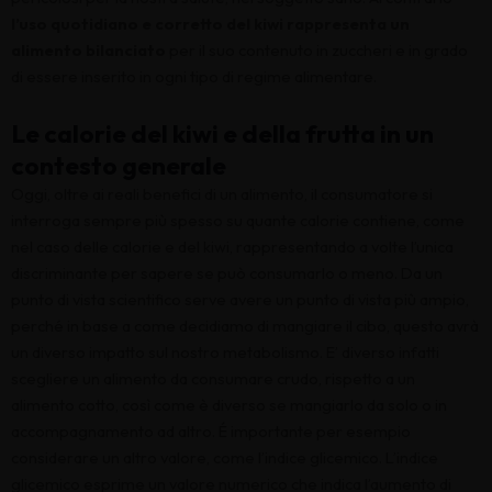
l’uso quotidiano e corretto del kiwi rappresenta un
alimento bilanciato
per il suo contenuto in zuccheri e in grado
di essere inserito in ogni tipo di regime alimentare.
Le calorie del kiwi e della frutta in un
contesto generale
Oggi, oltre ai reali benefici di un alimento, il consumatore si
interroga sempre più spesso su quante calorie contiene, come
nel caso delle calorie e del kiwi, rappresentando a volte l’unica
discriminante per sapere se può consumarlo o meno. Da un
punto di vista scientifico serve avere un punto di vista più ampio,
perché in base a come decidiamo di mangiare il cibo, questo avrà
un diverso impatto sul nostro metabolismo. E’ diverso infatti
scegliere un alimento da consumare crudo, rispetto a un
alimento cotto, così come è diverso se mangiarlo da solo o in
accompagnamento ad altro. É importante per esempio
considerare un altro valore, come l’indice glicemico. L’indice
glicemico esprime un valore numerico che indica l’aumento di