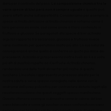
dieta per il controllo del peso.
La composizione chimica tra le
varie specie di kiwi però non è sempre uguale
e questo può
avere effetti anche sull’appetibilità. Consideriamo per esempio la
specie
actinidia deliciosa
e
actinidia chinensis
e notiamo come il
loro genoma sia simile, così come simile è il loro contenuto in
fruttosio e glucosio. Se paragonati alla specie di kiwi
actinidia
arguta
il rapporto tra saccarosio, glucosio e fruttosio invece
varia, risultando per quest’ultimo molto più alto. La sua naturale
conseguenza è anche quella di conferire un gusto più dolce dei
precedenti.
Actinidia arguta
presenta inoltre livelli da 4 a 6 volte
più alti di
inositolo
rispetto ad
Kiwifruit
e
Actinidia chinensis
,
rendendolo una delle fonti alimentari più ricche di questo
zucchero. L’inositolo rappresenta un prezioso alleato per la
nostra salute e viene spesso consigliato nelle donne con la
sindrome dell’ovaio policistico per contrastare disturbi legati alla
resistenza insulinica che questi soggetti spesso manifestano.
Questo ulteriore esempio ci dimostra come le calorie del kiwi
siano bilanciate e come gli zuccheri in esso contenuti non siano
pericolosi per la nostra salute, nel soggetto sano. Al contrario