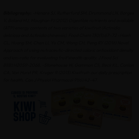
Bibliography:
-Henare SJ, Rutherfurd SM, Drummond LN, Borges
V, Boland MJ, Moughan PJ (2012) Digestible nutrients and available
(ATP) energy contents of two varieties of kiwifruit (Actinidia
deliciosa and Actinidia chinensis). Food Chem 130(1):67–72
-Hsieh
CL, Huang SM, Chen LI, Yu CM, Wong CH, Peng RY (2016) Novel
Approach of using nutraceutic-directed caloric antioxidant density
and ion-ratio for evaluating fruit’shealth quality. J Food Sci
81(8):H2059-2068.
-Stonehouse W, Gammon CS, Beck KL, Conlon
CA, Von Hurst PR, Kruger R (2013) Kiwifruit: our daily prescription
for health. Can J Physiol Pharmacol 91(6):42–47.