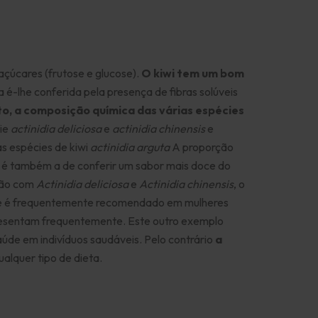
 açúcares (frutose e glucose).
O kiwi tem um bom
 é-lhe conferida pela presença de fibras solúveis
o, a composição química das várias espécies
cie
actinidia deliciosa
e
actinidia chinensis
e
s espécies de kiwi
actinidia arguta
A proporção
al é também a de conferir um sabor mais doce do
ão com
Actinidia deliciosa
e
Actinidia chinensis
, o
úde e é frequentemente recomendado em mulheres
 apresentam frequentemente. Este outro exemplo
aúde em indivíduos saudáveis. Pelo contrário
a
ualquer tipo de dieta.