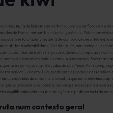
lorias, 14,7 g de hidratos de carbono, com 3 g de fibras e 9 g de
des de frutos, tem um baixo índice glicémico. Esta caraterística
para quem está a fazer uma dieta de controlo de peso.
No entant
ode afetar a palatabilidade. Considere-se, por exemplo, a espé
como o seu teor de frutose e glucose. Quando comparados com a
aria, sendo a última muito mais elevada. A sua consequência natur
 quatro a seis vezes mais elevados do que
inositol
em comparaç
s deste açúcar. O inositol é um aliado precioso para a nossa sa
riar os distúrbios de resistência à insulina que estes indivíduos
as e que os açúcares que contém não são perigosos para a nossa s
ento equilibrado
pelo seu teor de açúcar e pode ser incluído em q
 fruta num contexto geral