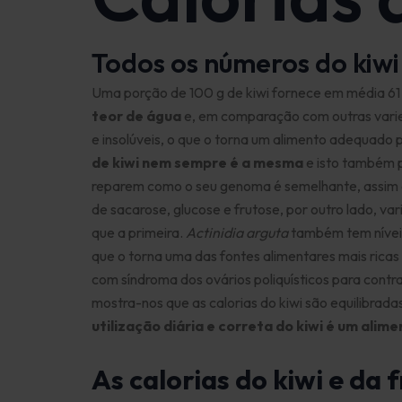
Todos os números do kiwi
Uma porção de 100 g de kiwi fornece em média 61 ca
teor de água
e, em comparação com outras varieda
e insolúveis, o que o torna um alimento adequado 
de kiwi nem sempre é a mesma
e isto também p
reparem como o seu genoma é semelhante, assim 
de sacarose, glucose e frutose, por outro lado, v
que a primeira.
Actinidia arguta
também tem níveis
que o torna uma das fontes alimentares mais rica
com síndroma dos ovários poliquísticos para contra
mostra-nos que as calorias do kiwi são equilibrad
utilização diária e correta do kiwi é um alim
As calorias do kiwi e da