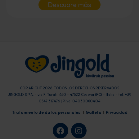
Descubre más
COPIARIGHT 2026. TODOS LOS DERECHOS RESERVADOS
JINGOLD S.P.A. - via F. Turati, 650 - 47522 Cesena (FC) - Italia - tel. +39
0547 317476 | P.iva: 04030080404
Tratamiento de datos personales
Galleta
Privacidad
F
I
a
n
c
s