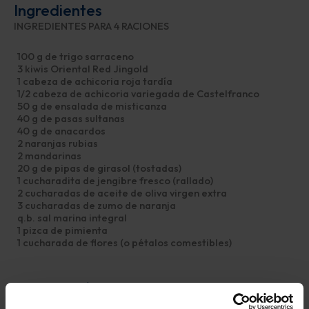
Ingredientes
INGREDIENTES PARA 4 RACIONES
100 g de trigo sarraceno
3 kiwis Oriental Red Jingold
1 cabeza de achicoria roja tardía
1/2 cabeza de achicoria variegada de Castelfranco
50 g de ensalada de misticanza
40 g de pasas sultanas
40 g de anacardos
2 naranjas rubias
2 mandarinas
20 g de pipas de girasol (tostadas)
1 cucharadita de jengibre fresco (rallado)
2 cucharadas de aceite de oliva virgen extra
3 cucharadas de zumo de naranja
q.b. sal marina integral
1 pizca de pimienta
1 cucharada de flores (o pétalos comestibles)
Preparación
PREPARACIÓN: Lavar y hervir el trigo sarraceno en agua