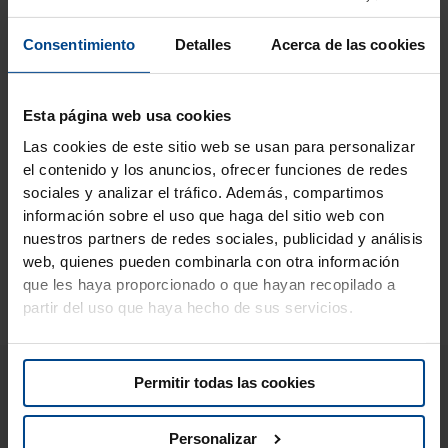
ligeramente salada durante unos 25 minutos, teniendo
cuidado de no cocerlo demasiado. Mientras tanto, lavar y
Consentimiento
Detalles
Acerca de las cookies
trocear las verduras, la achicoria y la ensalada. Pelar la naranja
y los gajos de mandarina. Poner una sartén al fuego,
calentarla bien y tostar las pipas de girasol durante unos
Esta página web usa cookies
minutos. En un bol, mezclar las verduras, los cítricos, los
Las cookies de este sitio web se usan para personalizar
anacardos, las pipas de girasol, las pasas sultanas y el trigo
el contenido y los anuncios, ofrecer funciones de redes
sarraceno templado. Aliñar con una emulsión de aceite, zumo
sociales y analizar el tráfico. Además, compartimos
de naranja, sal y pimienta. Pele y corte en rodajas los kiwis
información sobre el uso que haga del sitio web con
rojos Jingold y añádalos a la ensalada junto con jengibre
nuestros partners de redes sociales, publicidad y análisis
fresco. Por último, adorne con flores o pétalos comestibles.
web, quienes pueden combinarla con otra información
que les haya proporcionado o que hayan recopilado a
partir del uso que haya hecho de sus servicios.
También te podría
Permitir todas las cookies
interesar...
Personalizar